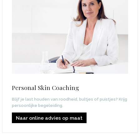
Personal Skin Coaching
Blijf je last houden van roodheid, bultjes of puistjes? Krijg
persoonlijke begeleiding.
Naar online advies op maat