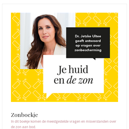
Zonboekje
In dit boekje komen de meestgestelde vragen en misverstanden over
de zon aan bod.