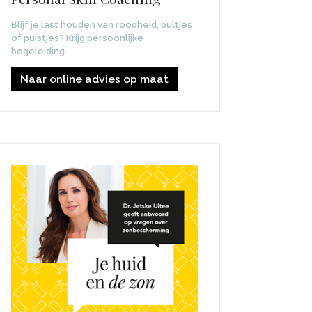
Blijf je last houden van roodheid, bultjes
of puistjes? Krijg persoonlijke
begeleiding.
Naar online advies op maat