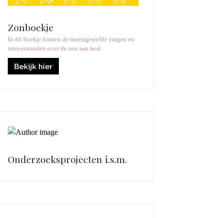
Zonboekje
In dit boekje komen de meestgestelde vragen en
misverstanden over de zon aan bod.
Bekijk hier
Onderzoeksprojecten i.s.m.