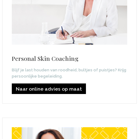
Personal Skin Coaching
Blijf je last houden van roodheid, bultjes of puistjes? Krijg
persoonlijke begeleiding.
Naar online advies op maat