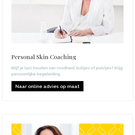
Personal Skin Coaching
Blijf je last houden van roodheid, bultjes of puistjes? Krijg
persoonlijke begeleiding.
Naar online advies op maat