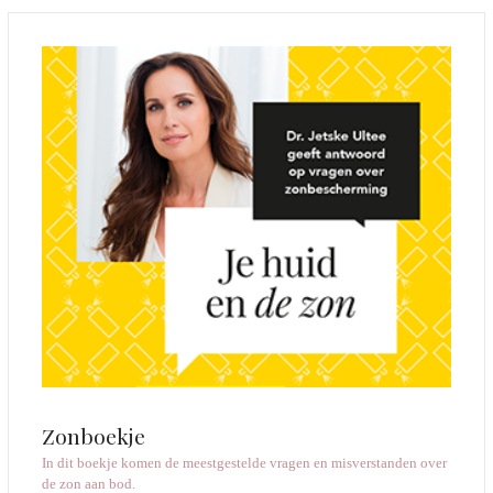
Zonboekje
In dit boekje komen de meestgestelde vragen en misverstanden over
de zon aan bod.