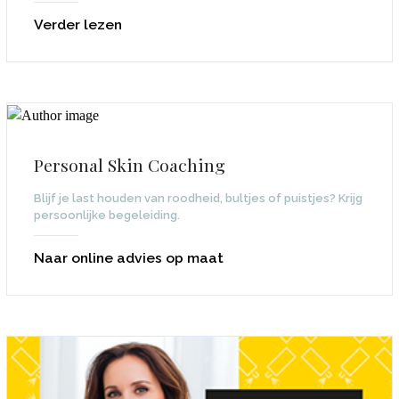
Verder lezen
Personal Skin Coaching
Blijf je last houden van roodheid, bultjes of puistjes? Krijg
persoonlijke begeleiding.
Naar online advies op maat