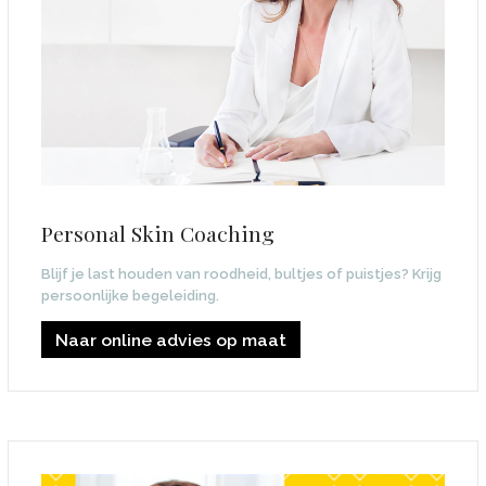
Personal Skin Coaching
Blijf je last houden van roodheid, bultjes of puistjes? Krijg
persoonlijke begeleiding.
Naar online advies op maat