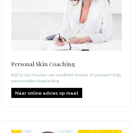
Personal Skin Coaching
Blijf je last houden van roodheid, bultjes of puistjes? Krijg
persoonlijke begeleiding.
Naar online advies op maat