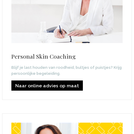
Personal Skin Coaching
Blijf je last houden van roodheid, bultjes of puistjes? Krijg
persoonlijke begeleiding.
Naar online advies op maat