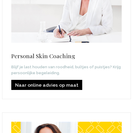
Personal Skin Coaching
Blijf je last houden van roodheid, bultjes of puistjes? Krijg
persoonlijke begeleiding.
Naar online advies op maat