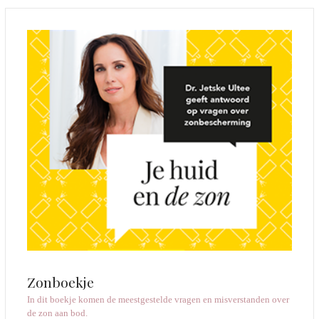
Zonboekje
In dit boekje komen de meestgestelde vragen en misverstanden over
de zon aan bod.