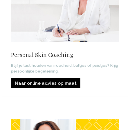
Personal Skin Coaching
Blijf je last houden van roodheid, bultjes of puistjes? Krijg
persoonlijke begeleiding.
Naar online advies op maat