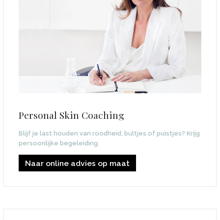
Personal Skin Coaching
Blijf je last houden van roodheid, bultjes of puistjes? Krijg
persoonlijke begeleiding.
Naar online advies op maat