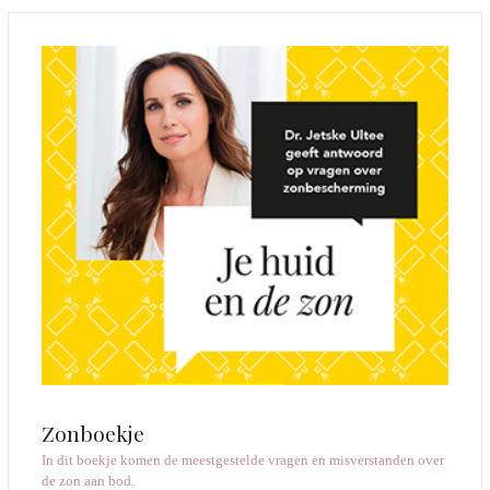
Zonboekje
In dit boekje komen de meestgestelde vragen en misverstanden over
de zon aan bod.