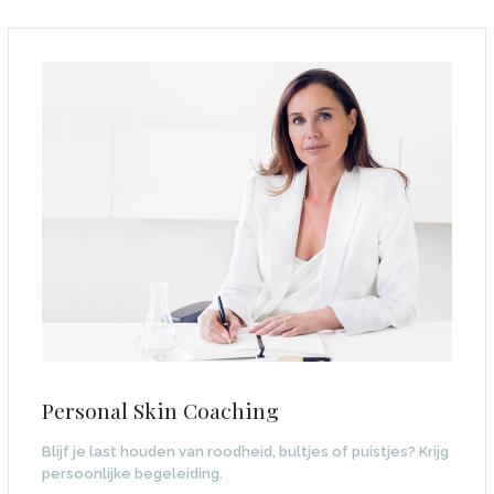
Personal Skin Coaching
Blijf je last houden van roodheid, bultjes of puistjes? Krijg
persoonlijke begeleiding.