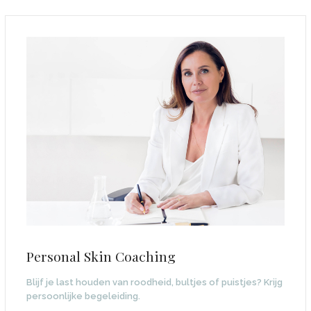
Personal Skin Coaching
Blijf je last houden van roodheid, bultjes of puistjes? Krijg
persoonlijke begeleiding.