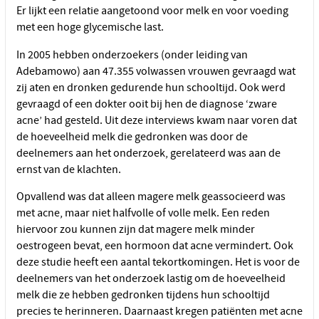
Er lijkt een relatie aangetoond voor melk en voor voeding
met een hoge glycemische last.
In 2005 hebben onderzoekers (onder leiding van
Adebamowo) aan 47.355 volwassen vrouwen gevraagd wat
zij aten en dronken gedurende hun schooltijd. Ook werd
gevraagd of een dokter ooit bij hen de diagnose ‘zware
acne’ had gesteld. Uit deze interviews kwam naar voren dat
de hoeveelheid melk die gedronken was door de
deelnemers aan het onderzoek, gerelateerd was aan de
ernst van de klachten.
Opvallend was dat alleen magere melk geassocieerd was
met acne, maar niet halfvolle of volle melk. Een reden
hiervoor zou kunnen zijn dat magere melk minder
oestrogeen bevat, een hormoon dat acne vermindert. Ook
deze studie heeft een aantal tekortkomingen. Het is voor de
deelnemers van het onderzoek lastig om de hoeveelheid
melk die ze hebben gedronken tijdens hun schooltijd
precies te herinneren. Daarnaast kregen patiënten met acne