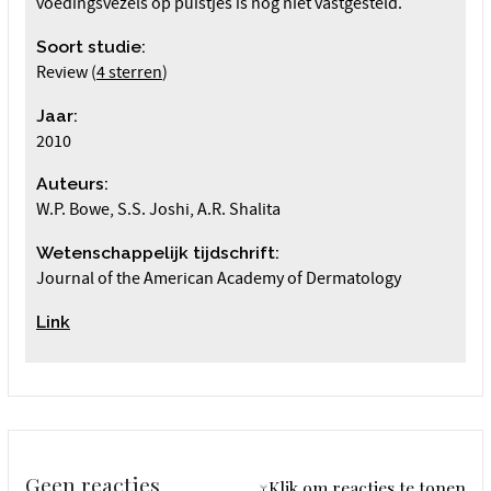
voedingsvezels op puistjes is nog niet vastgesteld.
Soort studie:
Review (
4 sterren
)
Jaar:
2010
Auteurs:
W.P. Bowe, S.S. Joshi, A.R. Shalita
Wetenschappelijk tijdschrift:
Journal of the American Academy of Dermatology
Link
Geen reacties
↓Klik om reacties te tonen