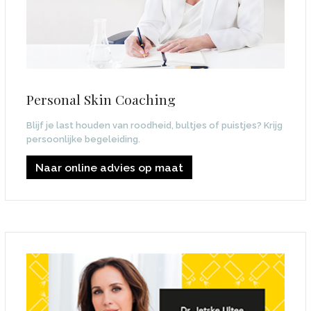
Personal Skin Coaching
Blijf je last houden van roodheid, bultjes of puistjes? Krijg
persoonlijke begeleiding.
Naar online advies op maat