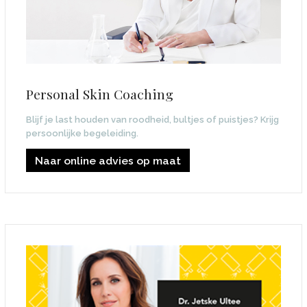
Personal Skin Coaching
Blijf je last houden van roodheid, bultjes of puistjes? Krijg
persoonlijke begeleiding.
Naar online advies op maat