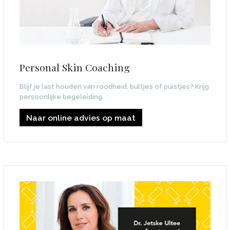
Personal Skin Coaching
Blijf je last houden van roodheid, bultjes of puistjes? Krijg
persoonlijke begeleiding.
Naar online advies op maat