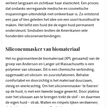
verliest langzaam en zichtbaar haar elasticiteit. Een proces
dat ondanks verregaande medische en cosmetische
inspanningen uiteindelijk niet omkeerbaar is. Zo ontstond
een jaar of tien geleden het idee om een soort kunsthuid te
maken. Het liefst een huid die de eigen huid permanent
ondersteunt. Sindsdien testten de Amerikanen vele
honderden siliconenverbindingen.
Siliconenmasker van biomateriaal
Het nu gepresenteerde biomateriaal (XPL genaamd) van de
groep van Anderson en Langer uit Massachusetts is een
polymeer van siloxaan. Dit is een chemische verbinding,
opgemaakt uit silicium- en zuurstofatomen. Behalve
comfortabel en doorzichtig is het materiaal duurzaam,
stevig en veerkrachtig. Om het siliconenmasker ‘te fixeren’
op de huid, is met een tweede laagje gewerkt. Door platina
over het siloxaan aan te brengen trekt de stof – en daarmee
de eigen huid – strak. Wallen en rimpels lijken verdwenen;