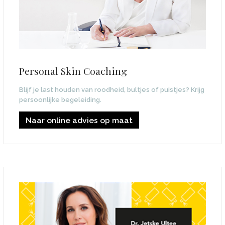
Personal Skin Coaching
Blijf je last houden van roodheid, bultjes of puistjes? Krijg
persoonlijke begeleiding.
Naar online advies op maat