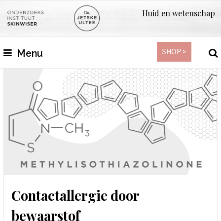
Huid en wetenschap
SHOP >
Menu
Contactallergie door
bewaarstof