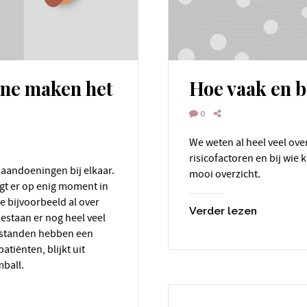
cne maken het
Hoe vaak en b
0
We weten al heel veel over acne. Maar wat zijn nu de belangrijkste
risicofactoren en bij wie
mooi overzicht.
jgt er op enig moment in
e bijvoorbeeld al over
Verder lezen
estaan er nog heel veel
erstanden hebben een
atiënten, blijkt uit
mball.