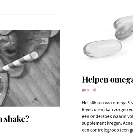
Helpen omega
0
Het slikken van omega 3-vetzuren en gamma-linoleenzuur (omega
6-vetzuren) kan zorgen vo
n shake?
een onderzoek waarin vol
supplement kregen. Acne 
een controlegroep (een g