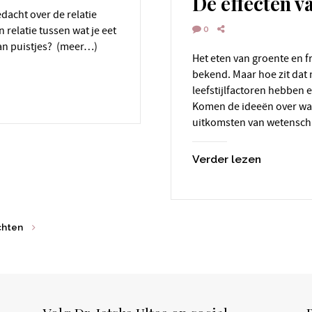
De effecten va
0
 relatie tussen wat je eet
van puistjes? (meer…)
Het eten van groente en fruit is goed voor de gezondheid. Dat is
bekend. Maar hoe zit dat 
leefstijlfactoren hebben e
Komen de ideeën over wat
uitkomsten van wetensch
Verder lezen
chten