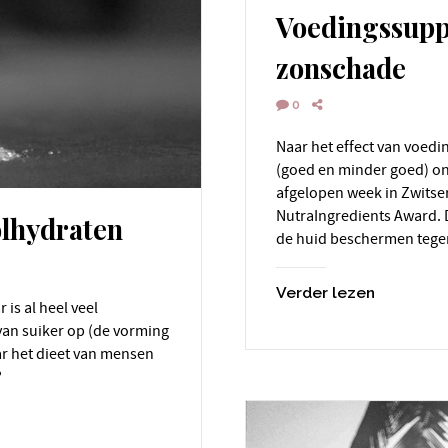
Voedingssupp
zonschade
0
Naar het effect van voedingssupplementen op de huid is al heel veel
(goed en minder goed) o
afgelopen week in Zwits
NutraIngredients Award. 
olhydraten
de huid beschermen tege
Verder lezen
van suiker op (de vorming
aar het dieet van mensen
?