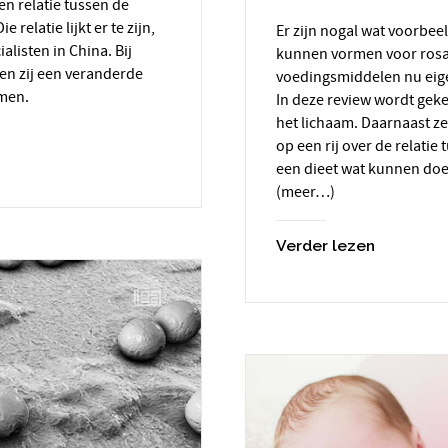
en relatie tussen de
relatie lijkt er te zijn,
Er zijn nogal wat voorbeelden van voedingsmiddelen die een trigger
alisten in China. Bij
kunnen vormen voor ros
en zij een veranderde
voedingsmiddelen nu eige
rmen.
In deze review wordt gek
het lichaam. Daarnaast ze
op een rij over de relati
een dieet wat kunnen do
(meer…)
Verder lezen