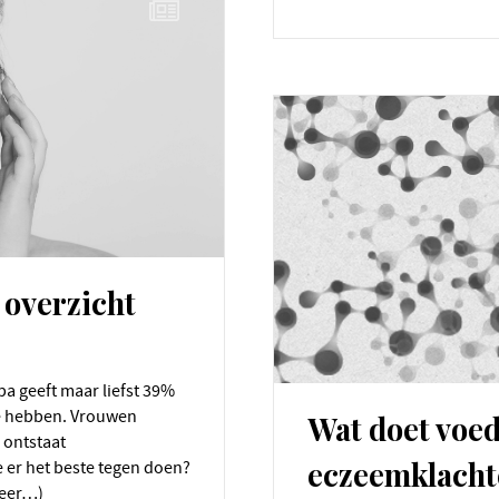
 overzicht
te hebben. Vrouwen
Wat doet voed
 ontstaat
eczeemklacht
e er het beste tegen doen?
(meer…)