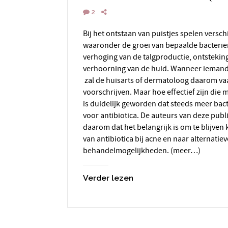
2
Bij het ontstaan van puistjes spelen verschillende factoren een rol,
waaronder de groei van bepaalde bacterië
verhoging van de talgproductie, ontstekin
verhoorning van de huid. Wanneer iemand 
zal de huisarts of dermatoloog daarom vaa
voorschrijven. Maar hoe effectief zijn die 
is duidelijk geworden dat steeds meer bac
voor antibiotica. De auteurs van deze pub
daarom dat het belangrijk is om te blijven k
van antibiotica bij acne en naar alternatiev
behandelmogelijkheden. (meer…)
Verder lezen