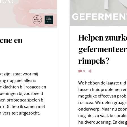
Helpen zuurko
acne en
gefermenteer
rimpels?
0
ng nog niet alles is
We hebben de laatste tijd veel aandacht besteed aan de relatie
rmklachten bij rosacea en
tussen huidproblemen en
oeningen bijvoorbeeld
mogelijke effect van prob
en probiotica spelen bij
rosacea. We delen graag e
n? Dit heb ik samen met
onderwerp. Maar nu zoom
ersiteit uitgezocht.
nog niet zo vaak besprake
huidveroudering. En die 