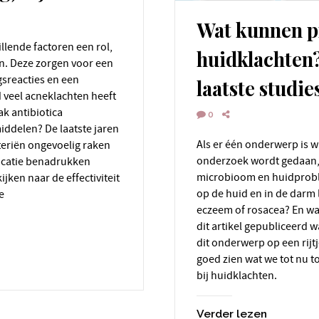
Wat kunnen pr
huidklachten?
n. Deze zorgen voor een
gsreacties en een
laatste studie
veel acneklachten heeft
k antibiotica
0
middelen? De laatste jaren
Als er één onderwerp is waarnaar de laatste jaren steeds meer
teriën ongevoelig raken
onderzoek wordt gedaan, d
licatie benadrukken
microbioom en huidproble
ijken naar de effectiviteit
op de huid en in de darm l
e
eczeem of rosacea? En wat
dit artikel gepubliceerd 
dit onderwerp op een rijt
goed zien wat we tot nu t
bij huidklachten.
Verder lezen