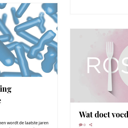
ling
e
Wat doet voed
0