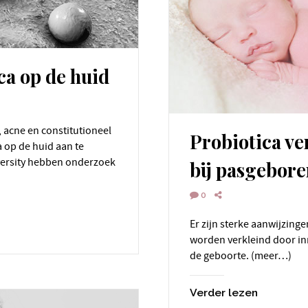
ca op de huid
Probiotica ve
 op de huid aan te
ersity hebben onderzoek
bij pasgebor
0
Er zijn sterke aanwijzingen dat de kans op eczeem bij kinderen kan
worden verkleind door i
de geboorte. (meer…)
Verder lezen