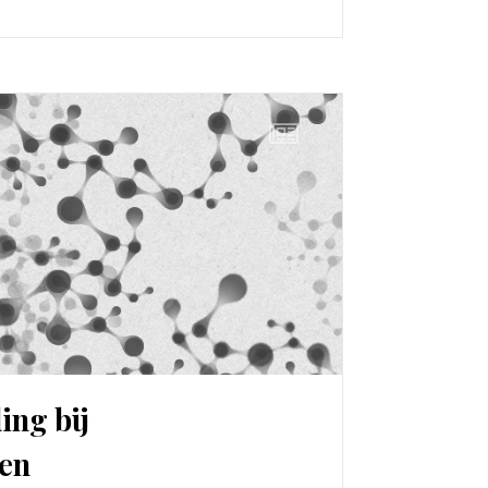
ing bij
en