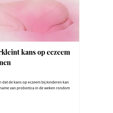
rkleint kans op eczeem
enen
nname van probiotica in de weken rondom