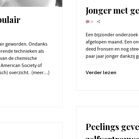
Jonger met g
pulair
0
Een bijzonder onderzoek in het tijdschrift JAMA Dermatology
afgelopen maand. Een ond
deed fronsen en nog stee
rende technieken als
paar jaar jonger dankzij
ik van de chemische
 American Society of
isch) overzicht. (meer…)
Verder lezen
Peelings geve