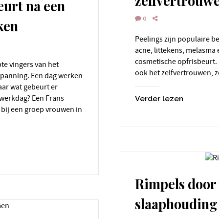
zelfvertrouwe
eurt na een
0
ken
Peelings zijn populaire behandelingen. Als medische therapie bij
acne, littekens, melasma 
cosmetische opfrisbeurt. 
ook het zelfvertrouwen, z
nspanning. Een dag werken
aar wat gebeurt er
 werkdag? Een Frans
Verder lezen
 bij een groep vrouwen in
Rimpels door
slaaphouding