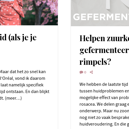
d (als je je
Helpen zuurko
gefermenteer
rimpels?
0
l’Oréal, vond ik daarom
We hebben de laatste tijd veel aandacht besteed aan de relatie
 laat namelijk specifiek
tussen huidproblemen en
jd ontstaan. En dan blijkt
mogelijke effect van prob
dt. (meer…)
rosacea. We delen graag e
onderwerp. Maar nu zoom
nog niet zo vaak besprake
huidveroudering. En die 