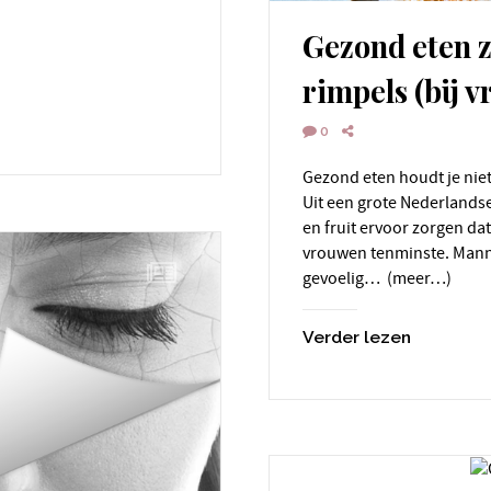
Gezond eten 
rimpels (bij 
0
Gezond eten houdt je niet alleen fit, maar ook jong. Zichtbaar jong.
Uit een grote Nederlandse
en fruit ervoor zorgen dat
vrouwen tenminste. Manne
gevoelig… (meer…)
Verder lezen